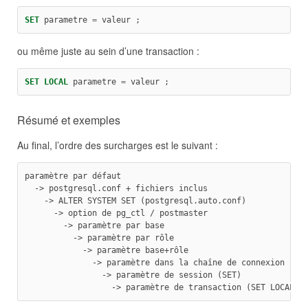
SET
 parametre 
=
 valeur ;
ou même juste au sein d’une transaction :
SET
LOCAL
 parametre 
=
 valeur ;
Résumé et exemples
Au final, l’ordre des surcharges est le suivant :
paramètre par défaut
  -> postgresql.conf + fichiers inclus
    -> ALTER SYSTEM SET (postgresql.auto.conf)
      -> option de pg_ctl / postmaster
        -> paramètre par base
          -> paramètre par rôle
            -> paramètre base+rôle
              -> paramètre dans la chaîne de connexion
                -> paramètre de session (SET)
                  -> paramètre de transaction (SET LOCAL)