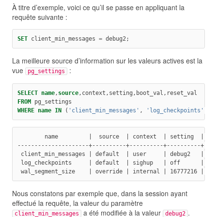
À titre d’exemple, voici ce qu’il se passe en appliquant la
requête suivante :
SET
 client_min_messages 
=
 debug2;
La meilleure source d’information sur les valeurs actives est la
vue
:
pg_settings
SELECT
name
,
source
,context,setting,boot_val,reset_val
FROM
 pg_settings
WHERE
name
IN
 (
'client_min_messages
'
, 
'log_checkpoints
'
, 
'
        name         |  source  | context  | setting  | bo
---------------------+----------+----------+----------+---
 client_min_messages | default  | user     | debug2   | no
 log_checkpoints     | default  | sighup   | off      | of
 wal_segment_size    | override | internal | 16777216 | 16
Nous constatons par exemple que, dans la session ayant
effectué la requête, la valeur du paramètre
a été modifiée à la valeur
.
client_min_messages
debug2