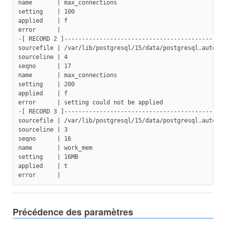
name       | max_connections
setting    | 100
applied    | f
error      |
-[ RECORD 2 ]---------------------------------------------
sourcefile | /var/lib/postgresql/15/data/postgresql.auto.c
sourceline | 4
seqno      | 17
name       | max_connections
setting    | 200
applied    | f
error      | setting could not be applied
-[ RECORD 3 ]---------------------------------------------
sourcefile | /var/lib/postgresql/15/data/postgresql.auto.c
sourceline | 3
seqno      | 16
name       | work_mem
setting    | 16MB
applied    | t
error      |
Précédence des paramètres