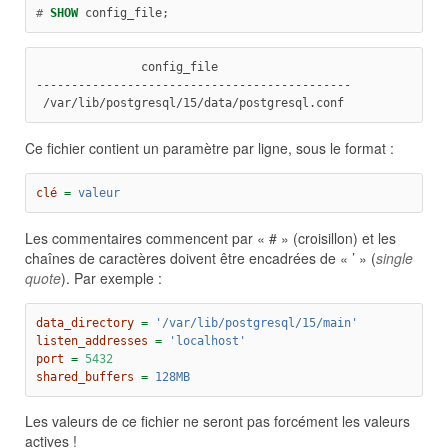
#
SHOW
 config_file;
               config_file
---------------------------------------------
 /var/lib/postgresql/15/data/postgresql.conf
Ce fichier contient un paramètre par ligne, sous le format :
clé 
=
 valeur
Les commentaires commencent par « # » (croisillon) et les
chaînes de caractères doivent être encadrées de « ’ » (
single
quote
). Par exemple :
data_directory 
=
 '/var/lib/postgresql/15/main'
listen_addresses 
=
 'localhost'
port 
=
5432
shared_buffers 
=
 128MB
Les valeurs de ce fichier ne seront pas forcément les valeurs
actives !