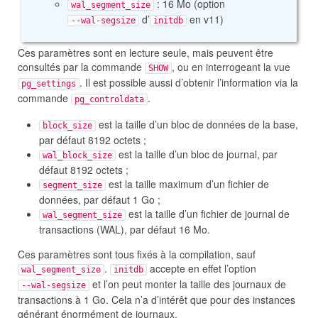
: 16 Mo (option
wal_segment_size
d’
en v11)
--wal-segsize
initdb
Ces paramètres sont en lecture seule, mais peuvent être
consultés par la commande
, ou en interrogeant la vue
SHOW
. Il est possible aussi d’obtenir l’information via la
pg_settings
commande
.
pg_controldata
est la taille d’un bloc de données de la base,
block_size
par défaut 8192 octets ;
est la taille d’un bloc de journal, par
wal_block_size
défaut 8192 octets ;
est la taille maximum d’un fichier de
segment_size
données, par défaut 1 Go ;
est la taille d’un fichier de journal de
wal_segment_size
transactions (WAL), par défaut 16 Mo.
Ces paramètres sont tous fixés à la compilation, sauf
.
accepte en effet l’option
wal_segment_size
initdb
et l’on peut monter la taille des journaux de
--wal-segsize
transactions à 1 Go. Cela n’a d’intérêt que pour des instances
générant énormément de journaux.