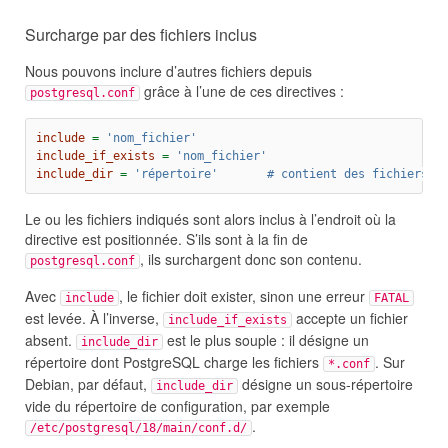
Surcharge par des fichiers inclus
Nous pouvons inclure d’autres fichiers depuis
grâce à l’une de ces directives :
postgresql.conf
include 
=
 'nom_fichier'
include_if_exists 
=
 'nom_fichier'
include_dir 
=
 'répertoire'       # contient des fichiers .
Le ou les fichiers indiqués sont alors inclus à l’endroit où la
directive est positionnée. S’ils sont à la fin de
, ils surchargent donc son contenu.
postgresql.conf
Avec
, le fichier doit exister, sinon une erreur
include
FATAL
est levée. À l’inverse,
accepte un fichier
include_if_exists
absent.
est le plus souple : il désigne un
include_dir
répertoire dont PostgreSQL charge les fichiers
. Sur
*.conf
Debian, par défaut,
désigne un sous-répertoire
include_dir
vide du répertoire de configuration, par exemple
.
/etc/postgresql/18/main/conf.d/