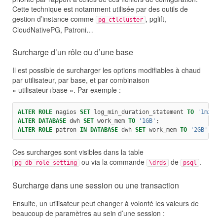
Cette technique est notamment utilisée par des outils de
gestion d’instance comme
, pglift,
pg_ctlcluster
CloudNativePG, Patroni…
Surcharge d’un rôle ou d’une base
Il est possible de surcharger les options modifiables à chaud
par utilisateur, par base, et par combinaison
« utilisateur+base ». Par exemple :
ALTER
ROLE
 nagios 
SET
 log_min_duration_statement 
TO
'1min
'
ALTER
DATABASE
 dwh 
SET
 work_mem 
TO
'1GB
'
;
ALTER
ROLE
 patron 
IN
DATABASE
 dwh 
SET
 work_mem 
TO
'2GB
'
;
Ces surcharges sont visibles dans la table
ou via la commande
de
.
pg_db_role_setting
\drds
psql
Surcharge dans une session ou une transaction
Ensuite, un utilisateur peut changer à volonté les valeurs de
beaucoup de paramètres au sein d’une session :