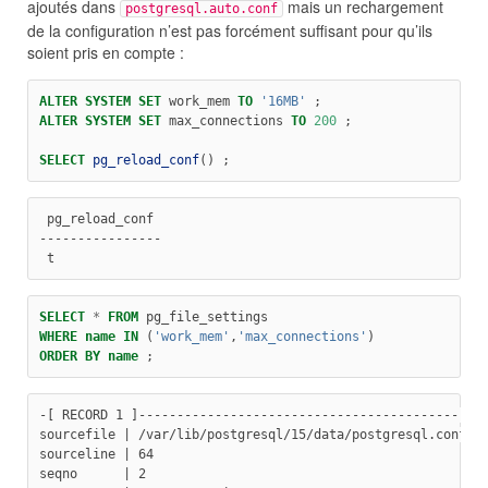
ajoutés dans
mais un rechargement
postgresql.auto.conf
de la configuration n’est pas forcément suffisant pour qu’ils
soient pris en compte :
ALTER
SYSTEM
SET
 work_mem 
TO
'16MB
'
 ;
ALTER
SYSTEM
SET
 max_connections 
TO
200
 ;
SELECT
pg_reload_conf
() ;
 pg_reload_conf
----------------
 t
SELECT
*
FROM
 pg_file_settings
WHERE
name
IN
 (
'work_mem
'
,
'max_connections
'
)
ORDER
BY
name
 ;
-[ RECORD 1 ]---------------------------------------------
sourcefile | /var/lib/postgresql/15/data/postgresql.conf
sourceline | 64
seqno      | 2