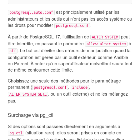
est principalement utilisé par les
postgresql.auto.conf
administrateurs et les outils qui n’ont pas les accès système ou
les droits pour modifier
.
postgresql.conf
À partir de PostgreSQL 17, l’utilisation de
peut
ALTER SYSTEM
être interdite, en passant le paramètre
à
allow_alter_system
. Le but est d’éviter des erreurs de manipulation quand la
off
configuration est gérée par un outil extérieur, comme Ansible
ou Patroni. À noter qu’un superutilisateur malveillant saura tout
de même contourner cette limite.
Choisissez une seule des méthodes pour le paramétrage
permanent (
,
,
postgresql.conf
include
, ou un outil externe) et ne les mélangez
ALTER SYSTEM SET…
pas.
Surcharge via pg_ctl
Si des options sont passées directement en arguments à
(situation rare), elles seront prises en compte en
pg_ctl
priorité par rapport à celles de ces fichiers de configuration.